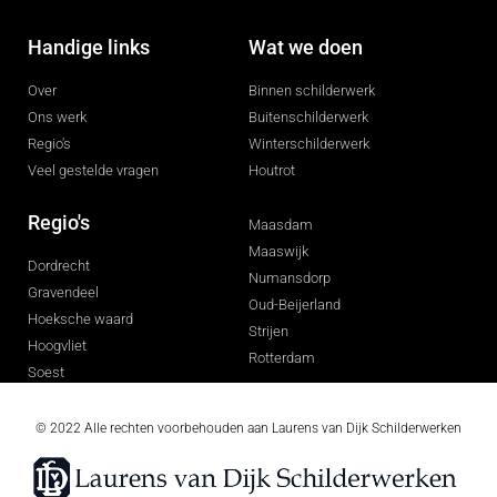
Handige links
Wat we doen
Over
Binnen schilderwerk
Ons werk
Buitenschilderwerk
Regio's
Winterschilderwerk
Veel gestelde vragen
Houtrot
Regio's
Maasdam
Maaswijk
Dordrecht
Numansdorp
Gravendeel
Oud-Beijerland
Hoeksche waard
Strijen
Hoogvliet
Rotterdam
Soest
© 2022 Alle rechten voorbehouden aan
Laurens van Dijk Schilderwerken