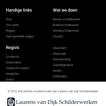
Handige links
Wat we doen
Over
Binnen schilderwerk
Ons werk
Buitenschilderwerk
Regio's
Winterschilderwerk
Veel gestelde vragen
Houtrot
Regio's
Maasdam
Maaswijk
Dordrecht
Numansdorp
Gravendeel
Oud-Beijerland
Hoeksche waard
Strijen
Hoogvliet
Rotterdam
Soest
© 2022 Alle rechten voorbehouden aan
Laurens van Dijk Schilderwerken